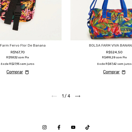
 Farm Fervo Flor De Banana
BOLSA FARM VIVA BANAN
R$167,70
R$524,50
R$159,32
com
Pix
R$498,28
com
Pix
6
x de
R$27,95
sem juros
6
x de
R$87,42
sem juros
1
/
4