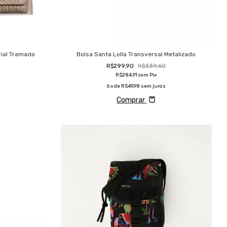
rial Tramado
Bolsa Santa Lolla Transversal Metalizado
R$299,90
R$339,60
R$284,91
com
Pix
6
x de
R$49,98
sem juros
Comprar