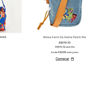
AMIX
Bolsa Farm Da Gema Patch Rio
R$179,70
R$170,72
com
Pix
6
x de
R$29,95
sem juros