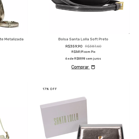
te Metalizada
Bolsa Santa Lolla Soft Preto
R$359,90
R$387,60
R$341,91
com
Pix
6
x de
R$59,98
sem juros
Comprar
17
%
OFF