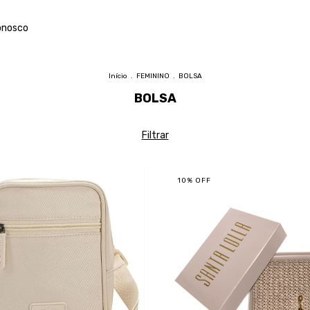
onosco
Início
.
FEMININO
.
BOLSA
BOLSA
Filtrar
10
%
OFF