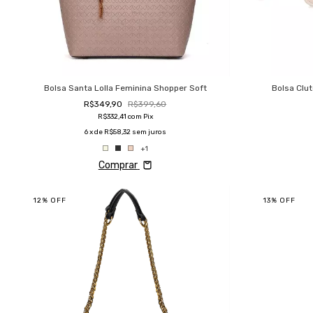
Bolsa Santa Lolla Feminina Shopper Soft
Bolsa Clut
R$349,90
R$399,60
R$332,41
com
Pix
6
x de
R$58,32
sem juros
+1
Comprar
12
%
OFF
13
%
OFF