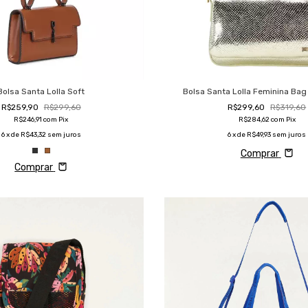
Bolsa Santa Lolla Soft
Bolsa Santa Lolla Feminina Bag
R$259,90
R$299,60
R$299,60
R$319,60
R$246,91
com
Pix
R$284,62
com
Pix
6
x de
R$43,32
sem juros
6
x de
R$49,93
sem juros
Comprar
Comprar