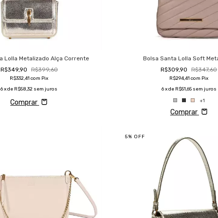
a Lolla Metalizado Alça Corrente
Bolsa Santa Lolla Soft Met
R$349,90
R$399,60
R$309,90
R$347,60
R$332,41
com
Pix
R$294,41
com
Pix
6
x de
R$58,32
sem juros
6
x de
R$51,65
sem juros
+1
Comprar
Comprar
5
%
OFF