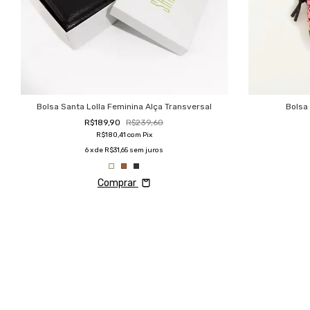
Bolsa Santa Lolla Feminina Alça Transversal
Bolsa
R$189,90
R$239,60
R$180,41
com
Pix
6
x de
R$31,65
sem juros
Comprar