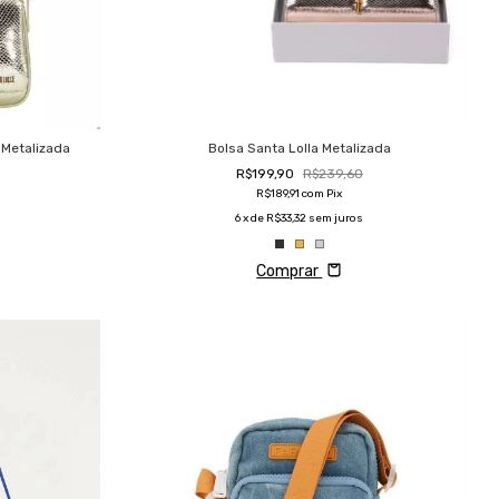
 Metalizada
Bolsa Santa Lolla Metalizada
R$199,90
R$239,60
R$189,91
com
Pix
6
x de
R$33,32
sem juros
Comprar