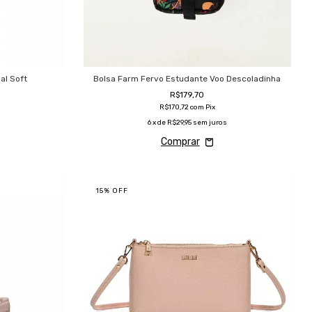
al Soft
Bolsa Farm Fervo Estudante Voo Descoladinha
R$179,70
R$170,72
com
Pix
6
x de
R$29,95
sem juros
15
%
OFF