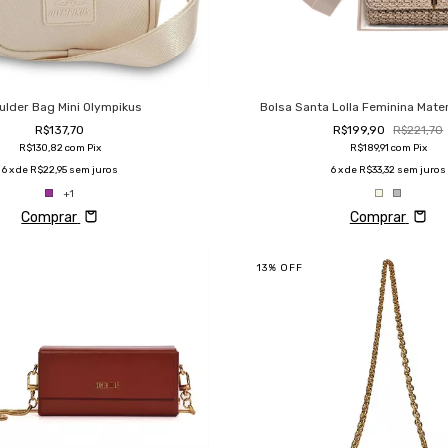
ulder Bag Mini Olympikus
Bolsa Santa Lolla Feminina Mate
R$137,70
R$199,90
R$221,70
R$130,82
com
Pix
R$189,91
com
Pix
6
x de
R$22,95
sem juros
6
x de
R$33,32
sem juros
+1
Comprar
Comprar
13
%
OFF