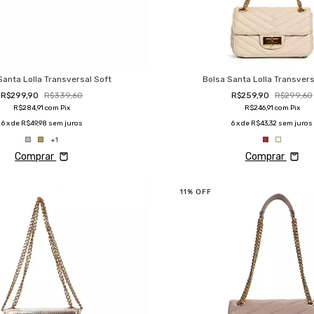
Santa Lolla Transversal Soft
Bolsa Santa Lolla Transvers
R$299,90
R$339,60
R$259,90
R$299,60
R$284,91
com
Pix
R$246,91
com
Pix
6
x de
R$49,98
sem juros
6
x de
R$43,32
sem juros
+1
Comprar
Comprar
11
%
OFF