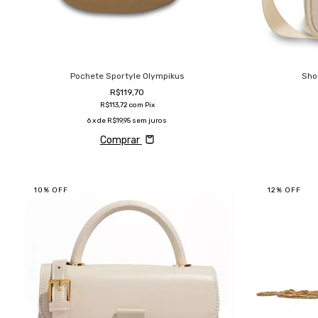
Pochete Sportyle Olympikus
Sho
R$119,70
R$113,72
com
Pix
6
x de
R$19,95
sem juros
Comprar
10
%
OFF
12
%
OFF