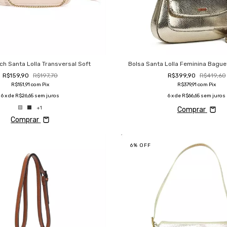
ch Santa Lolla Transversal Soft
Bolsa Santa Lolla Feminina Bague
R$159,90
R$197,70
R$399,90
R$419,60
R$151,91
com
Pix
R$379,91
com
Pix
6
x de
R$26,65
sem juros
6
x de
R$66,65
sem juros
+1
Comprar
Comprar
6
%
OFF