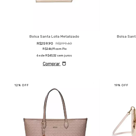
Bolsa Santa Lolla Metalizado
Bolsa Sant
R$259,90
R$299,60
R$246,91
com
Pix
6
x de
R$43,32
sem juros
Comprar
12
%
OFF
19
%
OFF