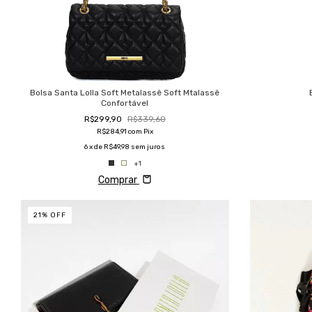
Bolsa Santa Lolla Soft Metalassê Soft Mtalassê
Confortável
R$299,90
R$339,60
R$284,91
com
Pix
6
x de
R$49,98
sem juros
+1
Comprar
21
%
OFF