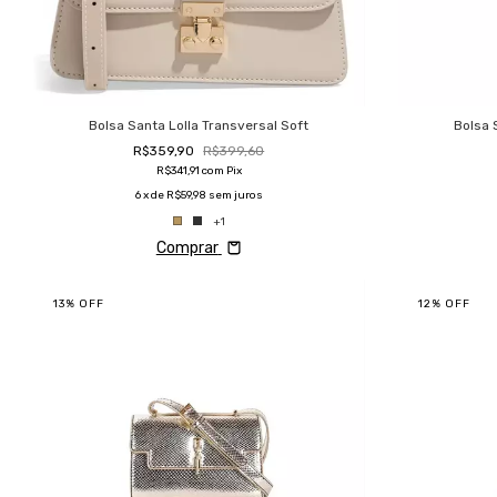
Bolsa Santa Lolla Transversal Soft
Bolsa 
R$359,90
R$399,60
R$341,91
com
Pix
6
x de
R$59,98
sem juros
+1
Comprar
13
%
OFF
12
%
OFF