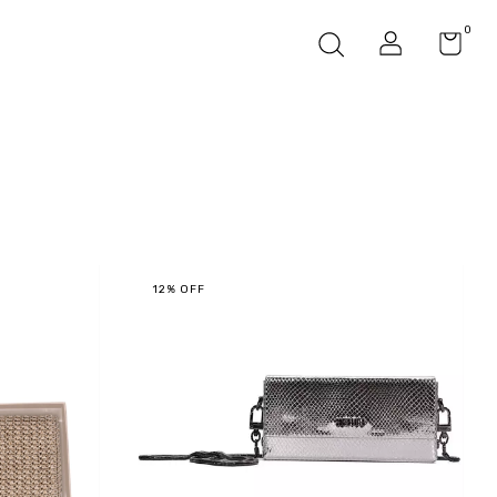
0
12
%
OFF