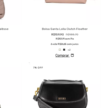
alêsse
Bolsa Santa Lolla Clutch Floather
R$159,90
R$188,70
R$151,91
com
Pix
6
x de
R$26,65
sem juros
+2
Comprar
7
%
OFF