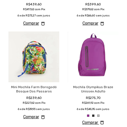
R$439,60
R$399,60
R$417,62
com
Pix
R$379,62
com
Pix
6
x de
R$73,27
sem juros
6
x de
R$66,60
sem juros
Mini Mochila Farm Borogodó
Mochila Olympikus Braze
Bosque Dos Passaros
Unissex Adulto
R$239,60
R$275,70
R$227,62
com
Pix
R$261,92
com
Pix
6
x de
R$39,93
sem juros
6
x de
R$45,95
sem juros
Comprar