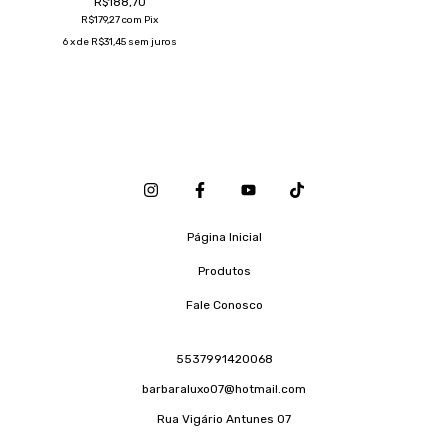
R$188,70
R$179,27
com
Pix
6
x de
R$31,45
sem juros
Página Inicial
Produtos
Fale Conosco
5537991420068
barbaraluxo07@hotmail.com
Rua Vigário Antunes 07