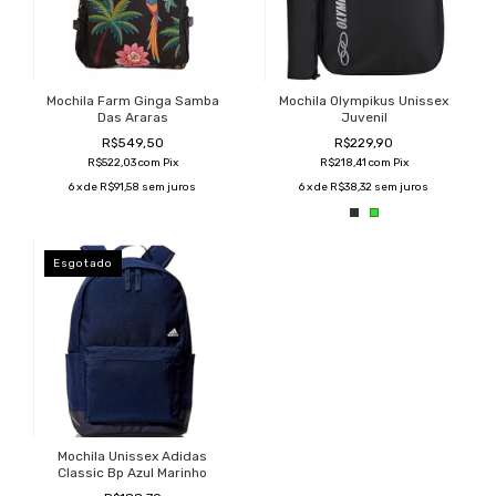
Mochila Farm Ginga Samba
Mochila Olympikus Unissex
Das Araras
Juvenil
R$549,50
R$229,90
R$522,03
com
Pix
R$218,41
com
Pix
6
x de
R$91,58
sem juros
6
x de
R$38,32
sem juros
Esgotado
Mochila Unissex Adidas
Classic Bp Azul Marinho