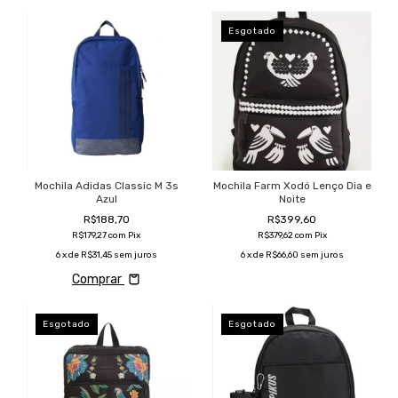
Esgotado
Mochila Adidas Classic M 3s
Mochila Farm Xodó Lenço Dia e
Azul
Noite
R$188,70
R$399,60
R$179,27
com
Pix
R$379,62
com
Pix
6
x de
R$31,45
sem juros
6
x de
R$66,60
sem juros
Comprar
Esgotado
Esgotado