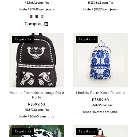
R$261,92
com
Pix
R$303,62
com
Pix
6
x de
R$45,95
sem juros
6
x de
R$53,27
sem juros
Comprar
Esgotado
Esgotado
Mochila Farm Xodó Lenço Dia e
Mochila Farm Xodo Palermo
Noite
R$359,60
R$399,60
R$341,62
com
Pix
R$379,62
com
Pix
6
x de
R$59,93
sem juros
6
x de
R$66,60
sem juros
Esgotado
Esgotado