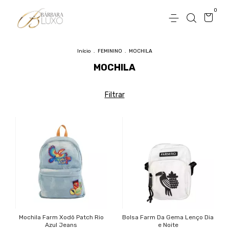
0
Início
.
FEMININO
.
MOCHILA
MOCHILA
Filtrar
Mochila Farm Xodô Patch Rio
Bolsa Farm Da Gema Lenço Dia
Azul Jeans
e Noite