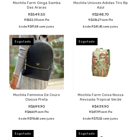
Mochila Farm Ginga Samba
Mochila Unissex Adidas Tiro Bp
Das Araras
Azul
R$549,50
R$248,70
R$522,03
com
Pix
R$236,27
com
Pix
6
x de
R$91,58
sem juros
6
x de
R$41,45
sem juros
Esgotado
Esgotado
Mochila Feminina De Couro
Mochila Farm Coisa Nossa
Classe Preta
Revoada Tropical Verde
R$699,90
R$439,90
R$664,91
com
Pix
R$417,91
com
Pix
6
x de
R$116,65
sem juros
6
x de
R$73,32
sem juros
Esgotado
Esgotado