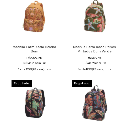
Mochila Farm Xodó Helena
Mochila Farm Xodó Peixes
Dom
Pintados Dom Verde
R$359,90
R$359,90
R$341,91
com
Pix
R$341,91
com
Pix
6
x de
R$59,98
sem juros
6
x de
R$59,98
sem juros
Esgotado
Esgotado