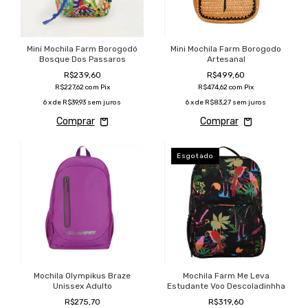
Mini Mochila Farm Borogodó
Mini Mochila Farm Borogodo
Bosque Dos Passaros
Artesanal
R$239,60
R$499,60
R$227,62
com
Pix
R$474,62
com
Pix
6
x de
R$39,93
sem juros
6
x de
R$83,27
sem juros
Esgotado
Mochila Olympikus Braze
Mochila Farm Me Leva
Unissex Adulto
Estudante Voo Descoladinhha
R$275,70
R$319,60