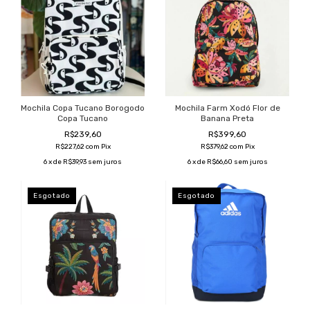
Mochila Copa Tucano Borogodo
Mochila Farm Xodó Flor de
Copa Tucano
Banana Preta
R$239,60
R$399,60
R$227,62
com
Pix
R$379,62
com
Pix
6
x de
R$39,93
sem juros
6
x de
R$66,60
sem juros
Esgotado
Esgotado