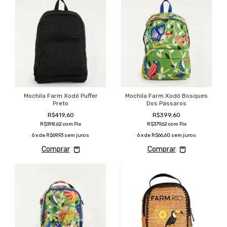
Mochila Farm Xodó Puffer
Mochila Farm Xodó Bosques
Preto
Dos Pássaros
R$419,60
R$399,60
R$398,62
com
Pix
R$379,62
com
Pix
6
x de
R$69,93
sem juros
6
x de
R$66,60
sem juros