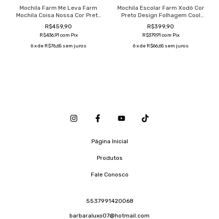
Mochila Farm Me Leva Farm
Mochila Escolar Farm Xodó Cor
Mochila Coisa Nossa Cor Preto
Preto Design Folhagem Cool
Design Folhas 22l
19l
R$459,90
R$399,90
R$436,91
com
Pix
R$379,91
com
Pix
6
x de
R$76,65
sem juros
6
x de
R$66,65
sem juros
Página Inicial
Produtos
Fale Conosco
5537991420068
barbaraluxo07@hotmail.com