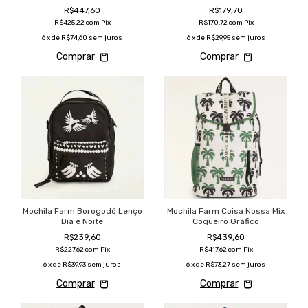
R$447,60
R$179,70
R$425,22
com
Pix
R$170,72
com
Pix
6
x de
R$74,60
sem juros
6
x de
R$29,95
sem juros
Mochila Farm Borogodó Lenço
Mochila Farm Coisa Nossa Mix
Dia e Noite
Coqueiro Gráfico
R$239,60
R$439,60
R$227,62
com
Pix
R$417,62
com
Pix
6
x de
R$39,93
sem juros
6
x de
R$73,27
sem juros