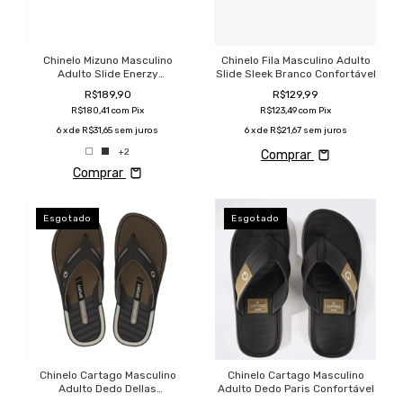
Chinelo Mizuno Masculino
Chinelo Fila Masculino Adulto
Adulto Slide Enerzy
Slide Sleek Branco Confortável
Confortável
R$189,90
R$129,99
R$180,41
com
Pix
R$123,49
com
Pix
6
x de
R$31,65
sem juros
6
x de
R$21,67
sem juros
+2
Comprar
Comprar
Esgotado
Esgotado
Chinelo Cartago Masculino
Chinelo Cartago Masculino
Adulto Dedo Dellas
Adulto Dedo Paris Confortável
Confortável