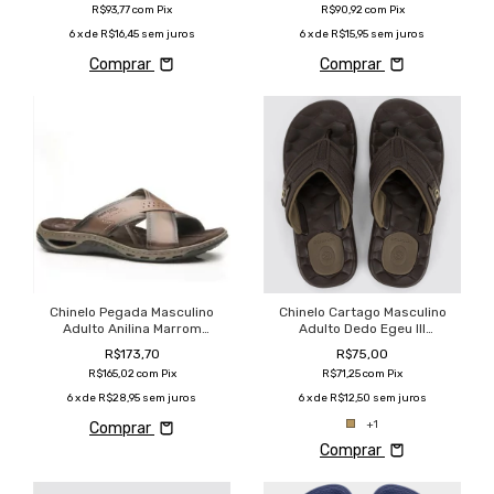
R$93,77
com
Pix
R$90,92
com
Pix
6
x de
R$16,45
sem juros
6
x de
R$15,95
sem juros
Comprar
Comprar
Chinelo Pegada Masculino
Chinelo Cartago Masculino
Adulto Anilina Marrom
Adulto Dedo Egeu III
Confortável
Confortável
R$173,70
R$75,00
R$165,02
com
Pix
R$71,25
com
Pix
6
x de
R$28,95
sem juros
6
x de
R$12,50
sem juros
+1
Comprar
Comprar