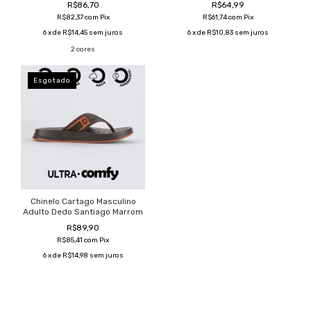
R$86,70
R$64,99
R$82,37
com
Pix
R$61,74
com
Pix
6
x de
R$14,45
sem juros
6
x de
R$10,83
sem juros
2 cores
Esgotado
Chinelo Cartago Masculino
Adulto Dedo Santiago Marrom
R$89,90
R$85,41
com
Pix
6
x de
R$14,98
sem juros