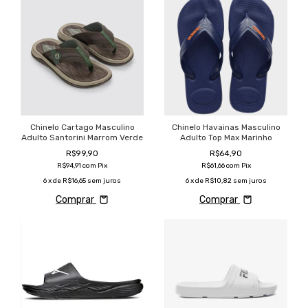
Chinelo Cartago Masculino
Chinelo Havainas Masculino
Adulto Santorini Marrom Verde
Adulto Top Max Marinho
R$99,90
R$64,90
R$94,91
com
Pix
R$61,66
com
Pix
6
x de
R$16,65
sem juros
6
x de
R$10,82
sem juros
Comprar
Comprar